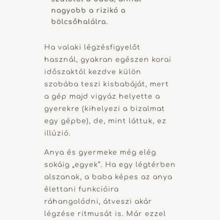
nagyobb a rizikó a
bölcsőhalálra.
Ha valaki légzésfigyelőt
használ, gyakran egészen korai
időszaktól kezdve külön
szobába teszi kisbabáját, mert
a gép majd vigyáz helyette a
gyerekre (kihelyezi a bizalmat
egy gépbe), de, mint láttuk, ez
illúzió.
Anya és gyermeke még elég
sokáig „egyek”. Ha egy légtérben
alszanak, a baba képes az anya
élettani funkcióira
ráhangolódni, átveszi akár
légzése ritmusát is. Már ezzel