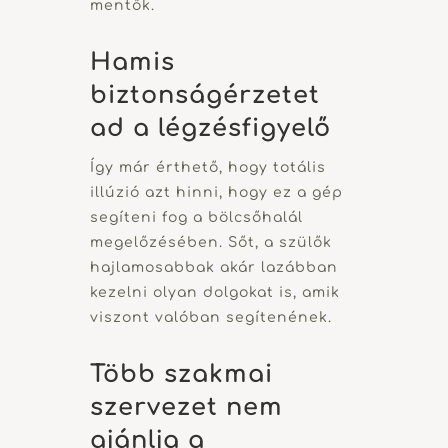
mentők.
Hamis
biztonságérzetet
ad a légzésfigyelő
Így már érthető, hogy totális
illúzió azt hinni, hogy ez a gép
segíteni fog a bölcsőhalál
megelőzésében. Sőt, a szülők
hajlamosabbak akár lazábban
kezelni olyan dolgokat is, amik
viszont valóban segítenének.
Több szakmai
szervezet nem
ajánlja a