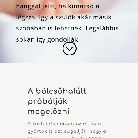
hanggal jelzi, ha kimarad a
légzés, így a szülők akár másik
szobában is lehetnek. Legalábbis
sokan így gondolják.
;
A bölcsőhalált
próbálják
megelőzni
A közhiedelemben az él, és a
gyártók is azt sugallják, hogy a