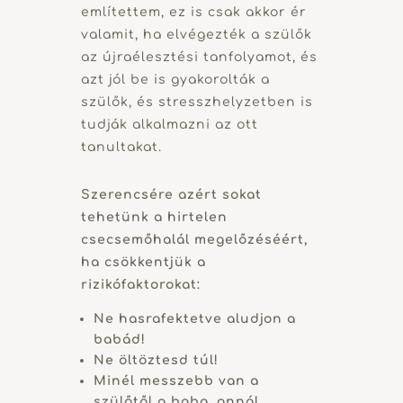
említettem, ez is csak akkor ér
valamit, ha elvégezték a szülők
az újraélesztési tanfolyamot, és
azt jól be is gyakorolták a
szülők, és stresszhelyzetben is
tudják alkalmazni az ott
tanultakat.
Szerencsére azért sokat
tehetünk a hirtelen
csecsemőhalál megelőzéséért,
ha csökkentjük a
rizikófaktorokat:
Ne hasrafektetve aludjon a
babád!
Ne öltöztesd túl!
Minél messzebb van a
szülőtől a baba, annál