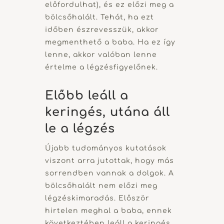
előfordulhat), és ez előzi meg a
bölcsőhalált. Tehát, ha ezt
időben észrevesszük, akkor
megmenthető a baba. Ha ez így
lenne, akkor valóban lenne
értelme a légzésfigyelőnek.
Előbb leáll a
keringés, utána áll
le a légzés
Újabb tudományos kutatások
viszont arra jutottak, hogy más
sorrendben vannak a dolgok. A
bölcsőhalált nem előzi meg
légzéskimaradás. Először
hirtelen meghal a baba, ennek
következtében leáll a keringés,