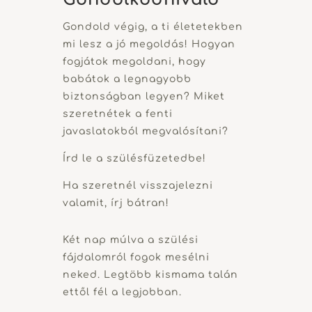
Gondold végig, a ti életetekben
mi lesz a jó megoldás! Hogyan
fogjátok megoldani, hogy
babátok a legnagyobb
biztonságban legyen? Miket
szeretnétek a fenti
javaslatokból megvalósítani?
Írd le a szülésfüzetedbe!
Ha szeretnél visszajelezni
valamit, írj bátran!
Két nap múlva a szülési
fájdalomról fogok mesélni
neked. Legtöbb kismama talán
ettől fél a legjobban.