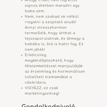
Ahogy írtam, nem fog ettől
sajnos életben maradni egy
baba sem.
Nem, nem szabad ok nélkül
riogatni a szoptató anyát!
Annyi stresszhormon
termelődik, hogy árthat a
tejszaporulatnak, és átmegy a
babába is, őrá is hatni fog. Ez
nem játék!
Erkölcsileg
megkérdőjelezhető, hogy
félelemkeltéssel manipulálják
az érzelmileg és hormonálisan
túltelített kismamákat a
vásárlásra.
VIGYÁZZ, ez csak
marketingszöveg!
Gondolkodnivaló