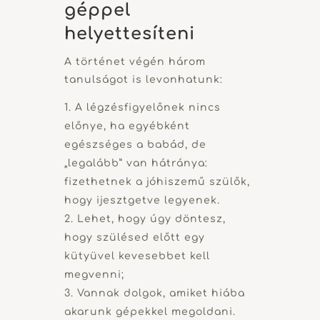
géppel
helyettesíteni
A történet végén három
tanulságot is levonhatunk:
A légzésfigyelőnek nincs
előnye, ha egyébként
egészséges a babád, de
„legalább” van hátránya:
fizethetnek a jóhiszemű szülők,
hogy ijesztgetve legyenek.
Lehet, hogy úgy döntesz,
hogy szülésed előtt egy
kütyüvel kevesebbet kell
megvenni;
Vannak dolgok, amiket hiába
akarunk gépekkel megoldani.