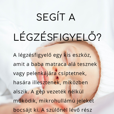
SEGÍT A
LÉGZÉSFIGYELŐ?
A légzésfigyelő egy kis eszköz,
amit a baba matraca alá tesznek
vagy pelenkájára csíptetnek,
hasára illesztenek, miközben
alszik. A gép vezeték nélkül
működik, mikrohullámú jeleket
bocsájt ki. A szülőnél lévő rész