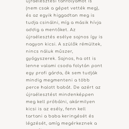
újraélesztési tanfolyamot is
(nem csak a gépet vették meg),
és az egyik higgadtan meg is
tudja csinálni, míg a másik hívja
addig a mentőket. Az
újraélesztés esélye sajnos így is
nagyon kicsi. A szülők rémültek,
nincs náluk műszer,
gyógyszerek. Sajnos, ha ott is
lenne valami csoda folytán pont
egy profi gárda, ők sem tudják
mindig megmenteni a több
perce halott babát. De azért az
újraélesztést mindenképpen
meg kell próbálni, akármilyen
kicsi is az esély, fenn kell
tartani a baba keringését és
légzését, amíg megérkeznek a