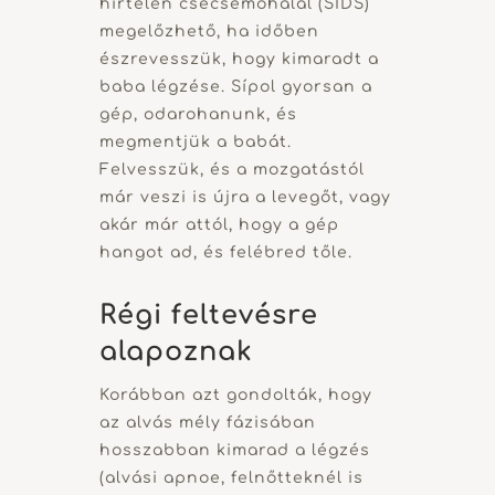
hirtelen csecsemőhalál (SIDS)
megelőzhető, ha időben
észrevesszük, hogy kimaradt a
baba légzése. Sípol gyorsan a
gép, odarohanunk, és
megmentjük a babát.
Felvesszük, és a mozgatástól
már veszi is újra a levegőt, vagy
akár már attól, hogy a gép
hangot ad, és felébred tőle.
Régi feltevésre
alapoznak
Korábban azt gondolták, hogy
az alvás mély fázisában
hosszabban kimarad a légzés
(alvási apnoe, felnőtteknél is