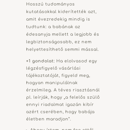
Hosszú tudományos
kutatásokkal kiderítették azt,
amit évezredekig mindig is
tudtunk: a babának az
édesanyja mellett a legjobb és
legbiztonságosabb, ez nem
helyettesíthető semmi mással.
+1 gondolat:
Ha elolvasod egy
légzésfigyelő vásárlási
tájékoztatóját, figyeld meg,
hogyan manipulálnak
érzelmileg. A téves riasztásnál
pl. leírják, hogy „a felelős szülő
ennyi riadalmat igazán kibír
azért cserében, hogy babája
életben maradjon”.